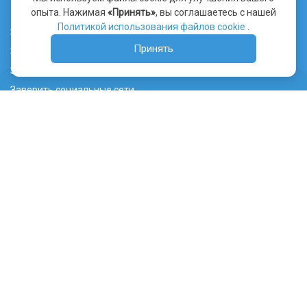
опыта. Нажимая
«Принять»
, вы соглашаетесь с нашей
Уведомление об использовании файлов cookie
Политикой использования файлов cookie
.
Заверить сайт
Принять
Заверить видео
Заверить переписку
Заверить социальные сети
Лента ТГ канала
Судебная практика
Правообладателям
Нотариусам
Юристам и патентным поверенным
WHOIS сервис
Вебджастис Казахстан
ВебАрхив.ру
© 2013 - 2026 Интернет-правосудие