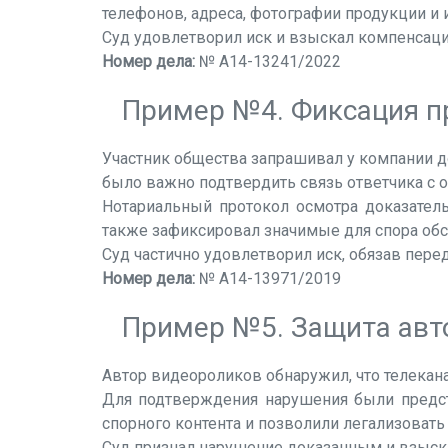
телефонов, адреса, фотографии продукции 
Суд удовлетворил иск и взыскал компенсаци
Номер дела:
№ А14-13241/2022
Пример №4. Фиксация п
Участник общества запрашивал у компании д
было важно подтвердить связь ответчика с 
Нотариальный протокол осмотра доказатель
также зафиксировал значимые для спора обс
Суд частично удовлетворил иск, обязав пере
Номер дела:
№ А14-13971/2019
Пример №5. Защита авто
Автор видеороликов обнаружил, что телекана
Для подтверждения нарушения были предст
спорного контента и позволили легализовать 
Суд признал нарушение доказанным и взыска