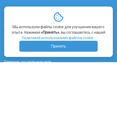
О сервисе
Стоимость заверения
Контакты
Мы используем файлы cookie для улучшения вашего
опыта. Нажимая
«Принять»
, вы соглашаетесь с нашей
Уведомление об использовании файлов cookie
Политикой использования файлов cookie
.
Заверить сайт
Принять
Заверить видео
Заверить переписку
Заверить социальные сети
Лента ТГ канала
Судебная практика
Правообладателям
Нотариусам
Юристам и патентным поверенным
WHOIS сервис
Вебджастис Казахстан