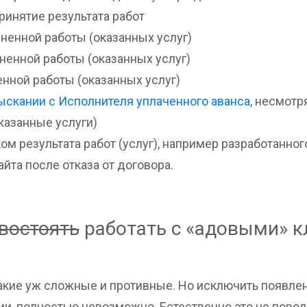
ринятие результата работ
лненной работы (оказанных услуг)
енной работы (оказанных услуг)
енной работы (оказанных услуг)
ыскании с Исполнителя уплаченного аванса
, несмотр
казанные услуги)
м результата работ (услуг), например разработанног
йта после отказа от договора.
востоять
работать с «адовыми» к
такие уж сложные и противные. Но исключить появле
, полностью невозможно. Естественно это не повод,