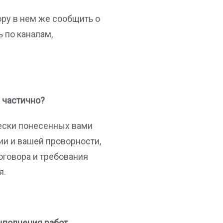
ору в нем же сообщить о
 по каналам,
ы частично?
чески понесенных вами
ии и вашей проворности,
оговора и требования
я.
выполнения работ