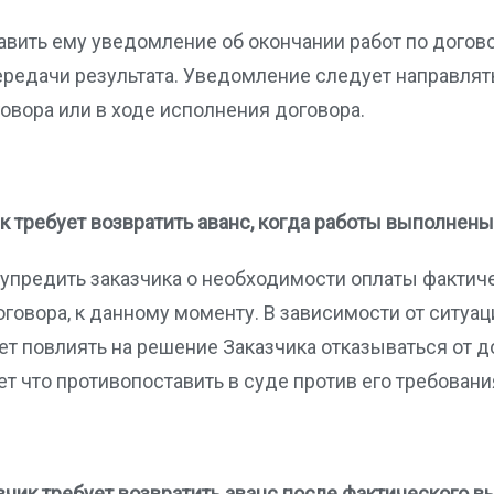
авить ему уведомление об окончании работ по догов
ередачи результата. Уведомление следует направлять
овора или в ходе исполнения договора.
ик требует возвратить аванс, когда работы выполнен
дупредить заказчика о необходимости оплаты факти
овора, к данному моменту. В зависимости от ситуац
т повлиять на решение Заказчика отказываться от д
дет что противопоставить в суде против его требовани
зчик требует возвратить аванс после фактического 