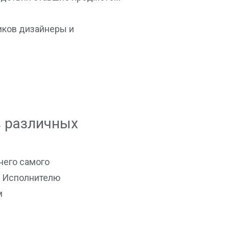
иков дизайнеры и
в различных
него самого
к Исполнителю
м