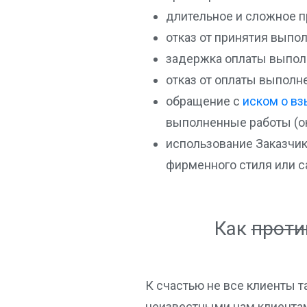
длительное и сложное п
отказ от принятия выпо
задержка оплаты выполн
отказ от оплаты выполн
обращение с
иском о вз
выполненные работы (о
использование Заказчико
фирменного стиля или са
Как
проти
К счастью не все клиенты 
неизвестными нам клиентами