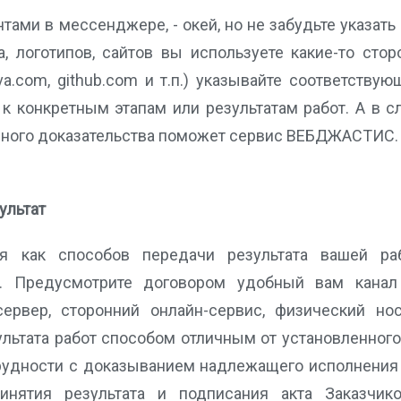
ами в мессенджере, - окей, но не забудьте указать 
а, логотипов, сайтов вы используете какие-то стор
nva.com, github.com и т.п.) указывайте соответств
 к конкретным этапам или результатам работ. А в с
нного доказательства поможет сервис ВЕБДЖАСТИС.
ультат
я как способов передачи результата вашей ра
. Предусмотрите договором удобный вам канал 
сервер, сторонний онлайн-сервис, физический носи
ультата работ способом отличным от установленног
рудности с доказыванием надлежащего исполнения о
инятия результата и подписания акта Заказчик