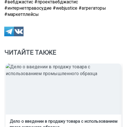
#вебджастис #проектвебджастис
#интернетправосудие #webjustice #агрегаторы
#маркетплейсы
ЧИТАЙТЕ ТАКЖЕ
Дело о введении в продажу товара с использованием