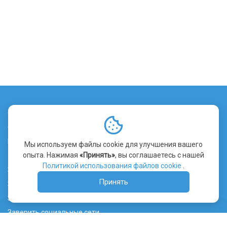
О сервисе
Стоимость заверения
Контакты
Мы используем файлы cookie для улучшения вашего
опыта. Нажимая
«Принять»
, вы соглашаетесь с нашей
Уведомление об использовании файлов cookie
Политикой использования файлов cookie
.
Заверить сайт
Принять
Заверить видео
Заверить переписку
Заверить социальные сети
Лента ТГ канала