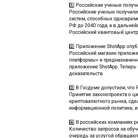
1️⃣ Российские ученые получ
Российские ученые получили
систем, способных одновреме
РФ до 2040 года, а в дальн
Российский квантовый центр
2️⃣ Приложение ShotApp опу
Российский магазин прилож
платформы» и предназначенн
приложение ShotApp. Теперь 
доказательств
3️⃣ В Госдуме допустили, чт
Принятие законопроекта о ц
криптовалютного рынка, сде
информационной политике, 
4️⃣ В российских компаниях 
Количество запросов на обуч
очередь за услугой обращаю