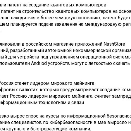
или патент на создание квантовых компьютеров
 патент на строительство квантовых компьютеров на осно
нно находиться в более чем двух состояниях, патент будет
ейшем планируется подача заявления на международную ре
.
бликовали в российском магазине приложений NashStore
ений, разработанный автономной некоммерческой органи
ый для устройств под управлением операционной системы 
пользователи Andriod устройств могут с легкостью скачать
о Россия станет лидером мирового майнинга
ифровых валютах, который предусматривает создание ком
лает Россию лидером мирового майнинга, считает зампред
информационным технологиям и связи
резко вырос спрос на курсы по информационной безопасно
ение специалистов по кибербезопасности в мае выросло на
тся крупные и быстрорастущие компании.