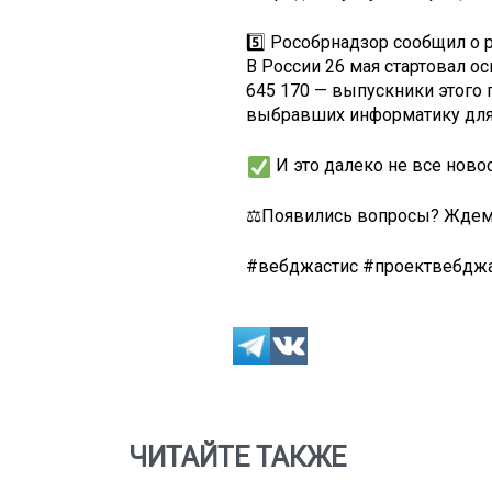
5️⃣ Рособрнадзор сообщил о
В России 26 мая стартовал ос
645 170 — выпускники этого 
выбравших информатику для
И это далеко не все ново
⚖️Появились вопросы? Ждем 
#вебджастис #проектвебджас
ЧИТАЙТЕ ТАКЖЕ