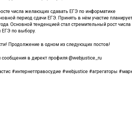
 росте числа желающих сдавать ЕГЭ по информатике
новной период сдачи ЕГЭ. Принять в нём участие планирует
года. Основной тенденцией стал стремительный рост числ
 ЕГЭ по выбору.
сти! Продолжение в одном из следующих постов!
сообщения в директ профиля @webjustice_ru
тис #интернетправосудие #webjustice #агрегаторы #мар