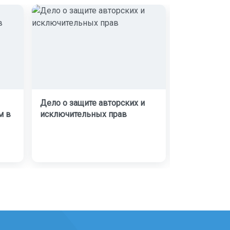
Дело о защите авторских и
Дело о взы
м в
исключительных прав
задолженно
договору