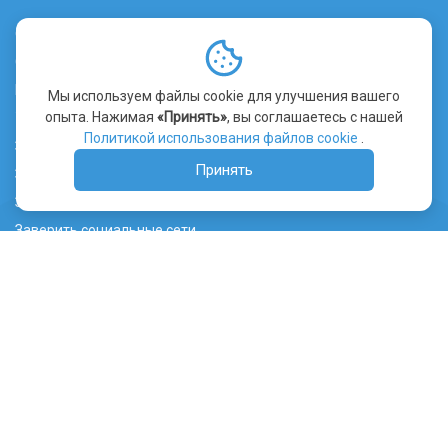
О сервисе
Стоимость заверения
Контакты
Мы используем файлы cookie для улучшения вашего
опыта. Нажимая
«Принять»
, вы соглашаетесь с нашей
Уведомление об использовании файлов cookie
Политикой использования файлов cookie
.
Заверить сайт
Принять
Заверить видео
Заверить переписку
Заверить социальные сети
Лента ТГ канала
Судебная практика
Правообладателям
Нотариусам
Юристам и патентным поверенным
WHOIS сервис
Вебджастис Казахстан