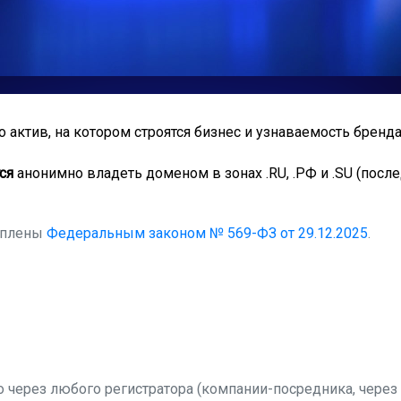
о актив, на котором строятся бизнес и узнаваемость бренда
ся
анонимно владеть доменом в зонах .RU, .РФ и .SU (после
еплены
Федеральным законом № 569-ФЗ от 29.12.2025
.
через любого регистратора (компании-посредника, через 