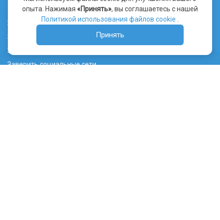
опыта. Нажимая
«Принять»
, вы соглашаетесь с нашей
Уведомление об использовании файлов cookie
Политикой использования файлов cookie
.
Заверить сайт
Принять
Заверить видео
Заверить переписку
Заверить социальные сети
Лента ТГ канала
Судебная практика
Правообладателям
Нотариусам
Юристам и патентным поверенным
WHOIS сервис
Вебджастис Казахстан
ВебАрхив.ру
© 2013 - 2026 Интернет-правосудие