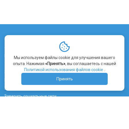
О сервисе
Стоимость заверения
Контакты
Мы используем файлы cookie для улучшения вашего
опыта. Нажимая
«Принять»
, вы соглашаетесь с нашей
Уведомление об использовании файлов cookie
Политикой использования файлов cookie
.
Заверить сайт
Принять
Заверить видео
Заверить переписку
Заверить социальные сети
Лента ТГ канала
Судебная практика
Правообладателям
Нотариусам