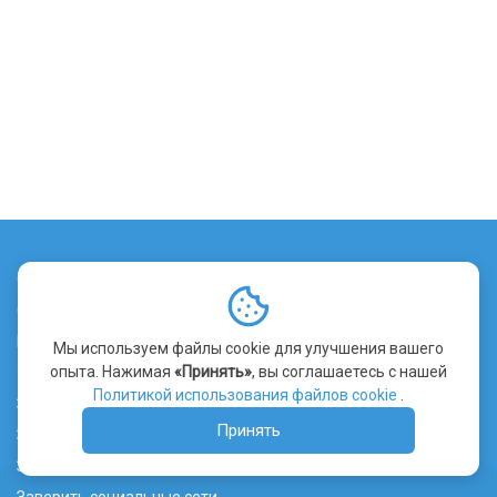
О сервисе
Стоимость заверения
Контакты
Мы используем файлы cookie для улучшения вашего
опыта. Нажимая
«Принять»
, вы соглашаетесь с нашей
Уведомление об использовании файлов cookie
Политикой использования файлов cookie
.
Заверить сайт
Принять
Заверить видео
Заверить переписку